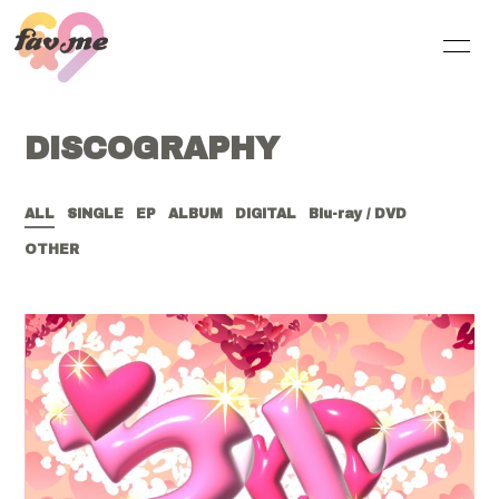
HOME
INFORMATION
DISCOGRAPHY
SCHEDULE
PROFILE
VIDEO
DISCOGRAPHY
ALL
SINGLE
EP
ALBUM
DIGITAL
Blu-ray / DVD
OTHER
BLOG
MOVIE
無料会員登録
ログイン