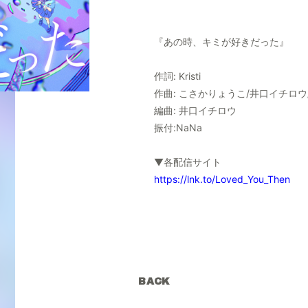
『あの時、キミが好きだった』
作詞: Kristi
作曲: こさかりょうこ/井口イチロウ/
編曲: 井口イチロウ
振付:NaNa
▼各配信サイト
https://lnk.to/Loved_You_Then
BACK