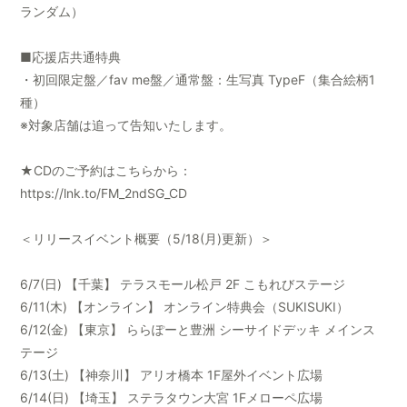
ランダム）
■応援店共通特典
・初回限定盤／fav me盤／通常盤：生写真 TypeF（集合絵柄1
種）
※対象店舗は追って告知いたします。
★CDのご予約はこちらから：
https://lnk.to/FM_2ndSG_CD
＜リリースイベント概要（5/18(月)更新）＞
6/7(日) 【千葉】 テラスモール松戸 2F こもれびステージ
6/11(木) 【オンライン】 オンライン特典会（SUKISUKI）
6/12(金) 【東京】 ららぽーと豊洲 シーサイドデッキ メインス
テージ
6/13(土) 【神奈川】 アリオ橋本 1F屋外イベント広場
6/14(日) 【埼玉】 ステラタウン大宮 1Fメローペ広場