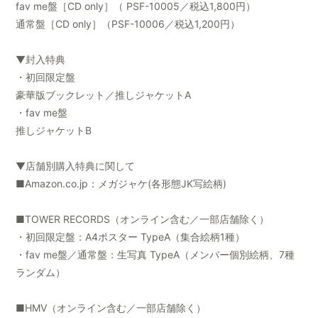
fav me盤［CD only］（ PSF-10005／税込1,800円）
通常盤［CD only］（PSF-10006／税込1,200円）
▼封入特典
・初回限定盤
豪華版ブックレット／推しジャケットA
・fav me盤
推しジャケットB
▼店舗別購入特典に関して
■Amazon.co.jp：メガジャケ(各形態JK写絵柄)
■TOWER RECORDS（オンライン含む／一部店舗除く）
・初回限定盤：A4ポスター TypeA（集合絵柄1種）
・fav me盤／通常盤：生写真 TypeA（メンバー個別絵柄、7種
ランダム）
■HMV（オンライン含む／一部店舗除く）