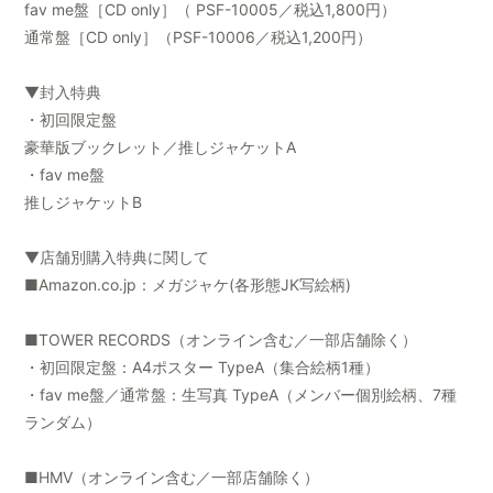
fav me盤［CD only］（ PSF-10005／税込1,800円）
通常盤［CD only］（PSF-10006／税込1,200円）
▼封入特典
・初回限定盤
豪華版ブックレット／推しジャケットA
・fav me盤
推しジャケットB
▼店舗別購入特典に関して
■Amazon.co.jp：メガジャケ(各形態JK写絵柄)
■TOWER RECORDS（オンライン含む／一部店舗除く）
・初回限定盤：A4ポスター TypeA（集合絵柄1種）
・fav me盤／通常盤：生写真 TypeA（メンバー個別絵柄、7種
ランダム）
■HMV（オンライン含む／一部店舗除く）