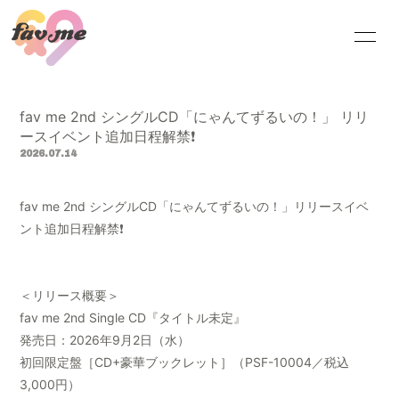
HOME
INFORMATION
fav me 2nd シングルCD「にゃんてずるいの！」 リリ
SCHEDULE
PROFILE
ースイベント追加日程解禁❗️
2026.07.14
VIDEO
DISCOGRAPHY
fav me 2nd シングルCD「にゃんてずるいの！」リリースイベ
BLOG
MOVIE
ント追加日程解禁❗️
＜リリース概要＞
fav me 2nd Single CD『タイトル未定』
無料会員登録
ログイン
発売日：2026年9月2日（水）
初回限定盤［CD+豪華ブックレット］（PSF-10004／税込
3,000円）