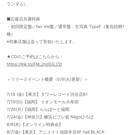
ランダム）
■応援店共通特典
・初回限定盤／fav me盤／通常盤：生写真 TypeF（集合絵柄1
種）
※対象店舗は追って告知いたします。
★CDのご予約はこちらから：
https://lnk.to/FM_2ndSG_CD
＜リリースイベント概要（6/9(火)更新）＞
7/18 (金)【東京】タワーレコード渋谷店B1
7/19(日)【福岡】 イオンモール大牟田
7/20(月)【福岡】ららぽーと福岡
7/24(金)【神奈川】横浜ビブレ前 Niigoひろば
8/6(木)【オンライン特典会】
8/7(金)【東京】 アニメイト池袋本店9F hall BLACK