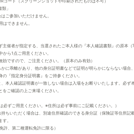
たQRコード（スクリーンショットや印刷されたものは不可）
書類」
合はご参加いただけません。
使用はできません。
ず主催者が指定する、当選されたご本人様の『本人確認書類』の原本（
中から1点ご用意ください。
無効ですので、ご注意ください。（原本のみ有効）
らかに乖離があり、他の身分証明書などで証明が明らかにならない場合
身の『指定身分証明書』をご持参ください。
と、本人確認証明書が一致しない場合は入場をお断りいたします。必ず
とをご確認の上ご来場ください。
方は必ずご用意ください。※住所は必ず事前にご記載ください。）
お持ちいただく場合は、別途住所確認のできる身分証（保険証等住所記
ます。
転免許、第二種運転免許に限る）