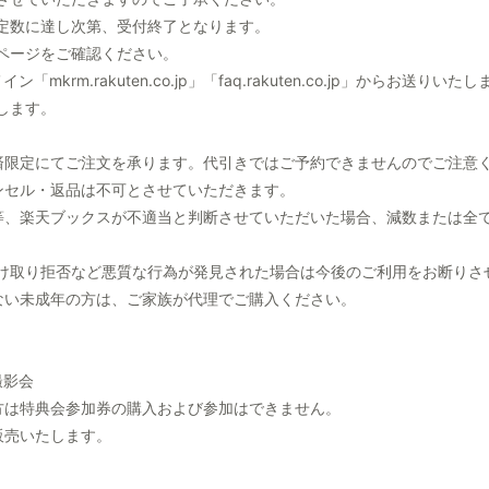
定数に達し次第、受付終了となります。
ページをご確認ください。
「mkrm.rakuten.co.jp」「faq.rakuten.co.jp」からお送
します。
済限定にてご注文を承ります。代引きではご予約できませんのでご注意
ンセル・返品は不可とさせていただきます。
等、楽天ブックスが不適当と判断させていただいた場合、減数または全
け取り拒否など悪質な行為が発見された場合は今後のご利用をお断りさ
ない未成年の方は、ご家族が代理でご購入ください。
撮影会
方は特典会参加券の購入および参加はできません。
販売いたします。