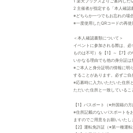
1 楽天ブックスよりご案内し
2 主催者が指定する「本人確認
※どちらか一つでもお忘れの場
※一度使用したQRコードの再
＜本人確認書類について＞
イベントに参加される際は、必
ものは不可）を【1】～【7】の
いかなる理由でも他の身分証は
※ご本人と身分証明の情報に明
することがあります。必ずご自
※応募時に入力いただいた住所
ただいた住所と一致しているこ
【1】パスポート（※外国籍の
※住所記載のないパスポートを
ますのでご用意をお願いいたし
【2】運転免許証（※第一種運