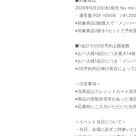
■対象商品
2026年9月2日(水)発売 fav m
・通常盤 PSF-10006 / ¥1,200
※対象商品2枚購入で「メンバ
※対象商品2枚を1セットで予約
■1会計でのCD予約上限枚数
※お一人様1会計につき最大14
※お一人様1会計につき「メン
※CD予約列の伸び具合によっ
＜注意事項＞
※当商品はクレジットカード決
※商品の受取拒否等があった場
※応募時にご入力いただいた住
＜イベント当日について＞
・当日、会場に必ずご持参いた